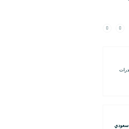
درات
ي سعودي