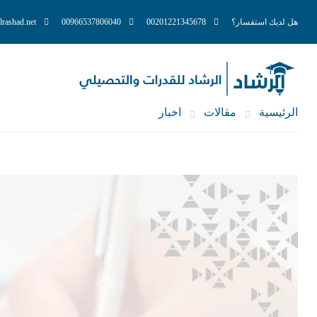
هل لديك استفسار؟
00201221345678
00966537806040
lrashad.net
الرئيسية
مقالات
اخبار