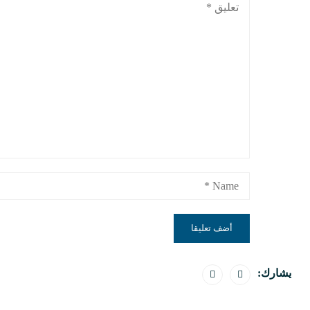
يشارك: