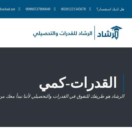
هل لديك استفسار؟
00201221345678
00966537806040
lrashad.net
القدرات-كمي
الرشاد هو طريقك للتفوق في القدرات والتحصيلي لأننا نبدأ معك من مستوي التأ